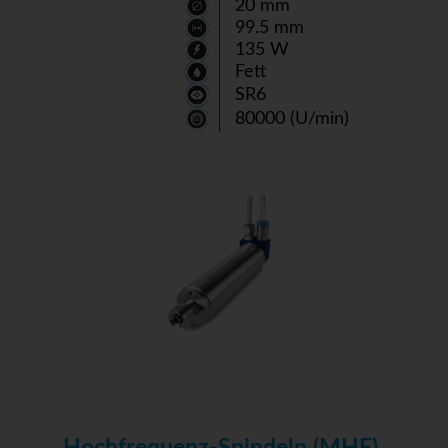
20 mm
99.5 mm
135 W
Fett
SR6
80000 (U/min)
Hochfrequenz-Spindeln (MHF)