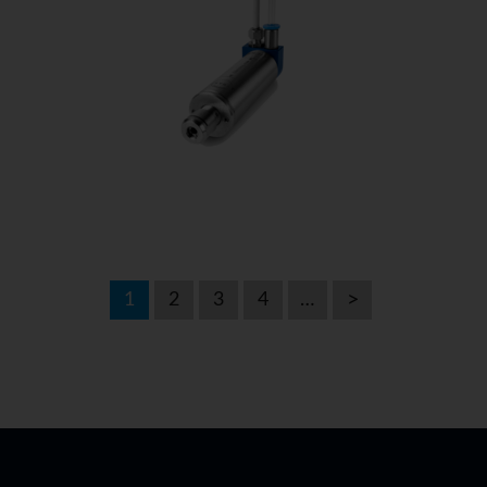
1
2
3
4
…
nächste