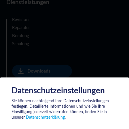
Dienstleistungen
Revision
Reparatur
Beratung
Schulung
Downloads
Datenschutzeinstellungen
Datenschutzerklärung
Sie können nachfolgend Ihre Datenschutzeinstellungen
festlegen.
Detaillierte Informationen und wie Sie Ihre
Einwilligung jederzeit widerrufen können, finden Sie in
Allgemeine Lieferbedingungen der Meyrat
unserer
Datenschutzerklärung
.
SA