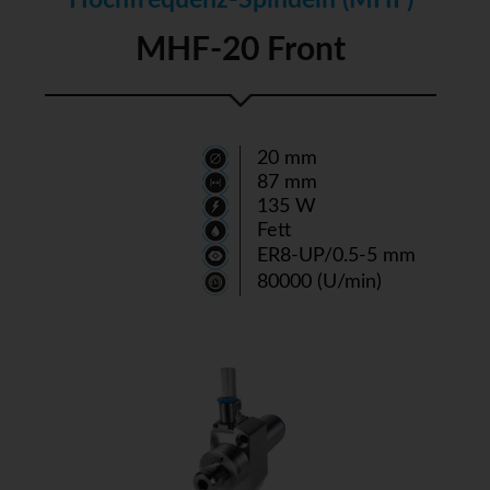
MHF-20 Front
20 mm
87 mm
135 W
Fett
ER8-UP/0.5-5 mm
80000 (U/min)