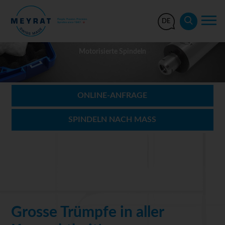
DE
Motorisierte Spindeln
ONLINE-ANFRAGE
SPINDELN NACH MASS
Grosse Trümpfe in aller