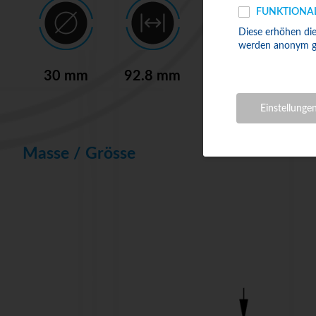
FUNKTIONA
Diese erhöhen die
werden anonym g
30 mm
92.8 mm
40000
AT
rpm
Einstellunge
Masse / Grösse