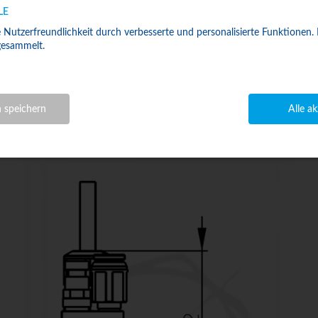
LE
 Nutzerfreundlichkeit durch verbesserte und personalisierte Funktionen.
esammelt.
C-E15
240 W
Luft-Öl
n speichern
Alle a