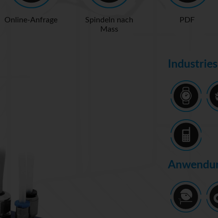
Online-Anfrage
Spindeln nach
PDF
Mass
Industries
Anwendun