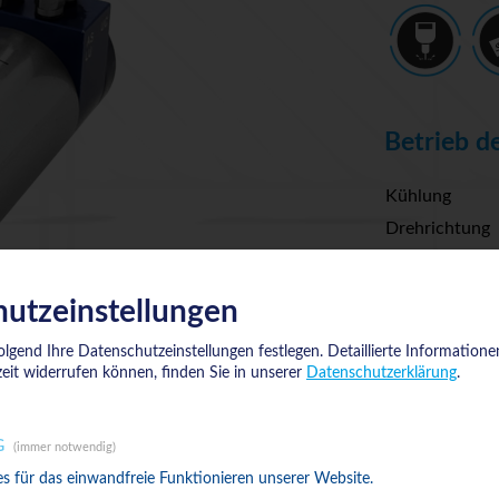
Betrieb d
Kühlung
Drehrichtung
Funktionsstell
utzeinstellungen
Merkmal
lgend Ihre Datenschutzeinstellungen festlegen.
Detaillierte Informatione
zeit widerrufen können, finden Sie in unserer
Datenschutzerklärung
.
12 bars Tool C
G
(immer notwendig)
s für das einwandfreie Funktionieren unserer Website.