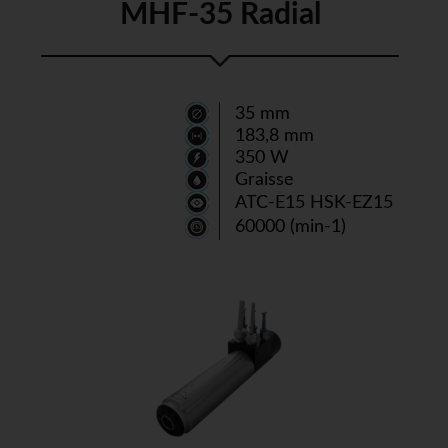
MHF-35 Radial
35 mm
183,8 mm
350 W
Graisse
ATC-E15 HSK-EZ15
60000 (min-1)