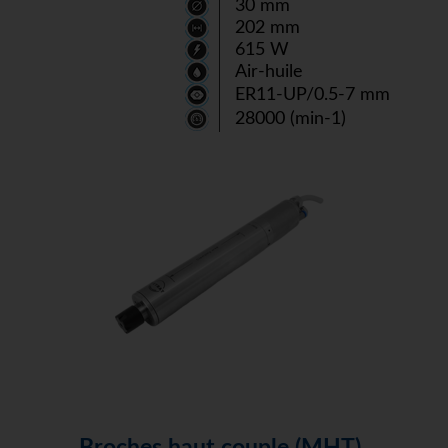
30 mm
202 mm
615 W
Air-huile
ER11-UP/0.5-7 mm
28000 (min-1)
Broches haut couple (MHT)