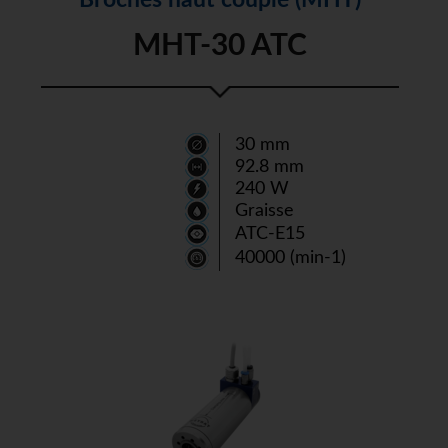
MHT-30 ATC
30 mm
92.8 mm
240 W
Graisse
ATC-E15
40000 (min-1)