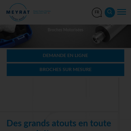
FR
Broches Motorisées
DEMANDE EN LIGNE
BROCHES SUR MESURE
Des grands atouts en toute