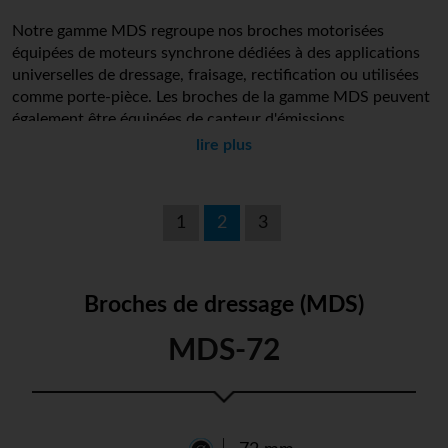
Notre gamme MDS regroupe nos broches motorisées
équipées de moteurs synchrone dédiées à des applications
universelles de dressage, fraisage, rectification ou utilisées
comme porte-pièce. Les broches de la gamme MDS peuvent
également être équipées de capteur d'émissions
accoustiques (AE sensors)
lire plus
Vue d’ensemble de notre gamme MDS
1
2
3
Applications : dressage, fraisage, rectification,
porte-pièce
Diamètres : 38, 45, 58, 72, 76 et 78 (mm)
Broches de dressage (MDS)
Interfaces-outils : pinces W, ISO, HSK, cône ou
MDS-72
diamètre
Raccords : Axial, Radial
Lubrification : graisse
Moteurs : synchrones