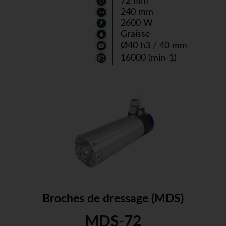
72 mm
Vitesses : 6'000, 8'000, 16'000, 20'000, 25’000 rpm
240 mm
2600 W
Graisse
Ø40 h3 / 40 mm
16000 (min-1)
Broches de dressage (MDS)
MDS-72