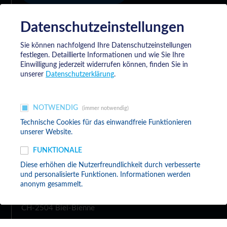
Datenschutzeinstellungen
Datenschutzerklärung
Sie können nachfolgend Ihre Datenschutzeinstellungen
festlegen.
Detaillierte Informationen und wie Sie Ihre
Einwilligung jederzeit widerrufen können, finden Sie in
Allgemeine Lieferbedingungen der Meyrat
unserer
Datenschutzerklärung
.
SA
NOTWENDIG
(immer notwendig)
Technische Cookies für das einwandfreie Funktionieren
unserer Website.
FUNKTIONALE
Meyrat SA
Diese erhöhen die Nutzerfreundlichkeit durch verbesserte
und personalisierte Funktionen. Informationen werden
anonym gesammelt.
Lengnaustrasse 10
CH-2504 Biel-Bienne
+41 32 344 70 20