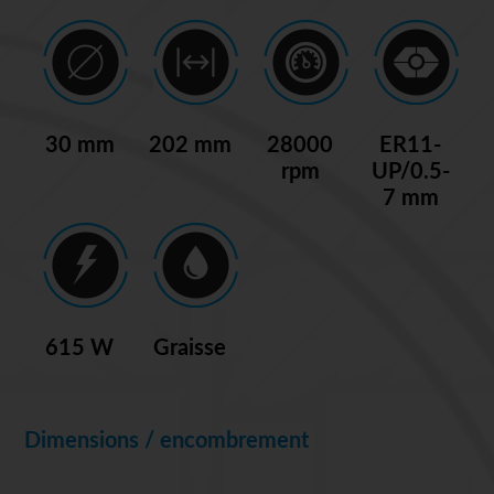
30 mm
202 mm
28000
ER11-
rpm
UP/0.5-
7 mm
615 W
Graisse
Dimensions / encombrement