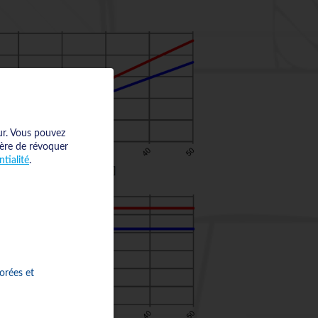
r.
Vous pouvez
ière de révoquer
tialité
.
orées et