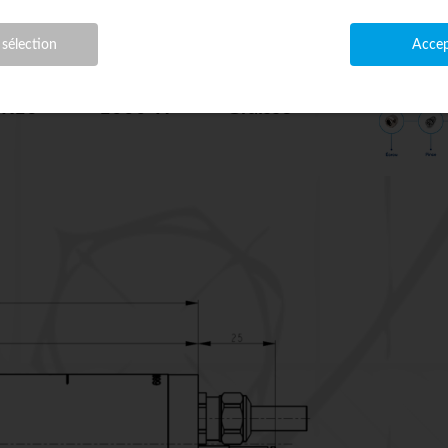
 sélection
Accep
ER16
1000 W
Graisse