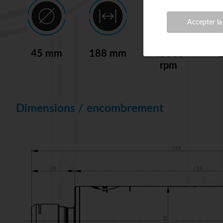
Accepter la
45 mm
188 mm
45000
rpm
Dimensions / encombrement